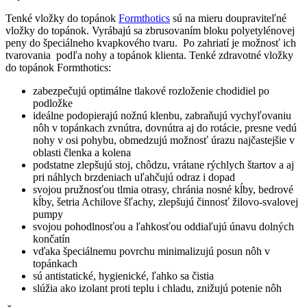
Tenké vložky do topánok
Formthotics
sú na mieru doupraviteľné
vložky do topánok. Vyrábajú sa zbrusovaním bloku polyetylénovej
peny do špeciálneho kvapkového tvaru. Po zahriatí je možnosť ich
tvarovania podľa nohy a topánok klienta. Tenké zdravotné vložky
do topánok Formthotics:
zabezpečujú optimálne tlakové rozloženie chodidiel po
podložke
ideálne podopierajú nožnú klenbu, zabraňujú vychyľovaniu
nôh v topánkach zvnútra, dovnútra aj do rotácie, presne vedú
nohy v osi pohybu, obmedzujú možnosť úrazu najčastejšie v
oblasti členka a kolena
podstatne zlepšujú stoj, chôdzu, vrátane rýchlych štartov a aj
pri náhlych brzdeniach uľahčujú odraz i dopad
svojou pružnosťou tlmia otrasy, chránia nosné kĺby, bedrové
kĺby, šetria Achilove šľachy, zlepšujú činnosť žilovo-svalovej
pumpy
svojou pohodlnosťou a ľahkosťou oddiaľujú únavu dolných
končatín
vďaka špeciálnemu povrchu minimalizujú posun nôh v
topánkach
sú antistatické, hygienické, ľahko sa čistia
slúžia ako izolant proti teplu i chladu, znižujú potenie nôh