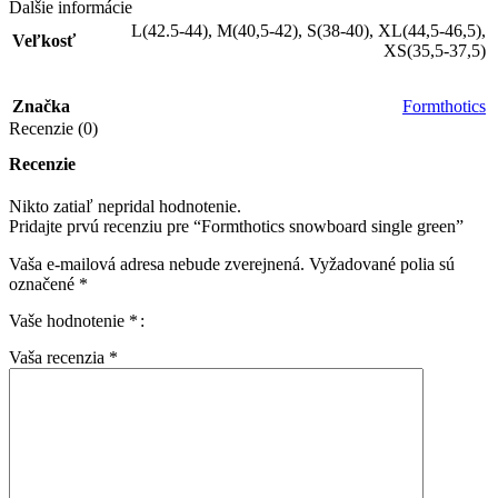
Ďalšie informácie
L(42.5-44)
,
M(40,5-42)
,
S(38-40)
,
XL(44,5-46,5)
,
Veľkosť
XS(35,5-37,5)
Značka
Formthotics
Recenzie (0)
Recenzie
Nikto zatiaľ nepridal hodnotenie.
Pridajte prvú recenziu pre “Formthotics snowboard single green”
Vaša e-mailová adresa nebude zverejnená.
Vyžadované polia sú
označené
*
Vaše hodnotenie
*
Vaša recenzia
*