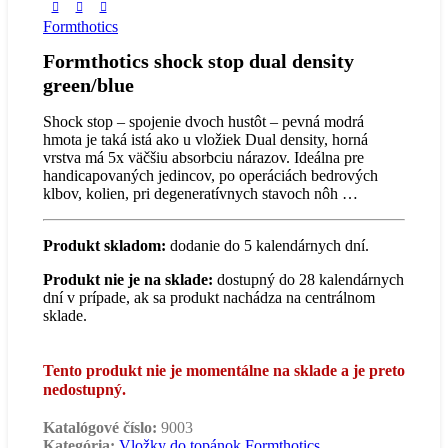
Formthotics
Formthotics shock stop dual density
green/blue
Shock stop – spojenie dvoch hustôt – pevná modrá
hmota je taká istá ako u vložiek Dual density, horná
vrstva má 5x väčšiu absorbciu nárazov. Ideálna pre
handicapovaných jedincov, po operáciách bedrových
klbov, kolien, pri degeneratívnych stavoch nôh …
Produkt skladom:
dodanie do 5 kalendárnych dní.
Produkt nie je na sklade:
dostupný do 28 kalendárnych
dní v prípade, ak sa produkt nachádza na centrálnom
sklade.
Tento produkt nie je momentálne na sklade a je preto
nedostupný.
Katalógové číslo:
9003
Kategória:
Vložky do topánok Formthotics