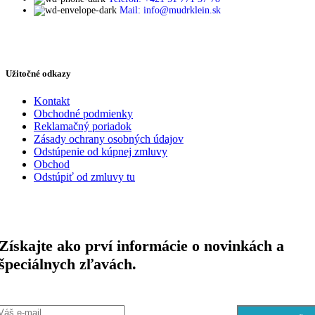
Mail: info@mudrklein.sk
Užitočné odkazy
Kontakt
Obchodné podmienky
Reklamačný poriadok
Zásady ochrany osobných údajov
Odstúpenie od kúpnej zmluvy
Obchod
Odstúpiť od zmluvy tu
Získajte ako prví informácie o novinkách a
špeciálnych zľavách.